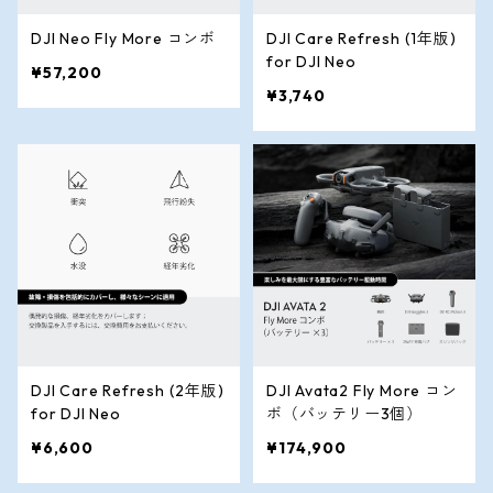
DJI Neo Fly More コンボ
DJI Care Refresh (1年版)
for DJI Neo
¥57,200
¥3,740
DJI Care Refresh (2年版)
DJI Avata2 Fly More コン
for DJI Neo
ボ（バッテリー3個）
¥6,600
¥174,900