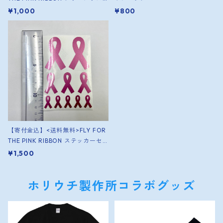
トバンド（1個）
¥1,000
¥800
【寄付金込】<送料無料>FLY FOR
THE PINK RIBBON ステッカーセ
ット
¥1,500
ホリウチ製作所コラボグッズ